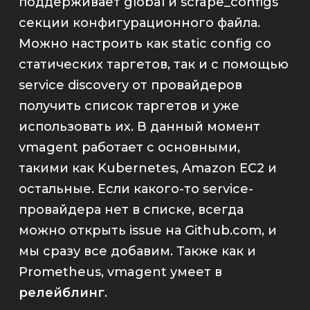
поддерживает
global
и
scrape_configs
секции конфигурационного файла.
Можно настроить как
static config
со
статических таргетов, так и с помощью
service discovery
от провайдеров
получить список таргетов и уже
использовать их. В данный момент
vmagent
работает с основными,
такими как
Kubernetes
,
Amazon EC2
и
остальные. Если какого-то
service
-
провайдера нет в списке, всегда
можно открыть
issue
на
Github.com
, и
мы сразу все добавим. Также как и
Prometheus
,
vmagent
умеет в
релейблинг
.