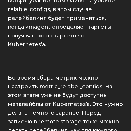
конфигурационном файле на уровне
relable_configs
, в этом случае
релейбелинг будет применяться,
когда
vmagent
определяет таргеты,
получая список таргетов от
Kubernetes
’а.
Во время сбора метрик можно
настроить
metric_relabel_configs
. На
этом этапе уже не будут доступны
металейблы от
Kubernetes
’а. Это нужно
делать немного заранее. Перед
записью в
remote storage
тоже можно
делать релейбелинг, как для каждого