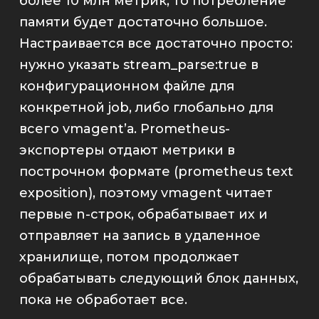
более 10 млн метрик, то потребление
памяти будет достаточно большое.
Настраивается все достаточно просто:
нужно указать
stream_parse:true
в
конфигурационном файле для
конкретной job, либо глобально для
всего
vmagent’
а.
Prometheus
-
экспортеры отдают метрики в
построчном формате (prometheus text
exposition), поэтому
vmagent
читает
первые n-строк, обрабатывает их и
отправляет на запись в удаленное
хранилище, потом продолжает
обрабатывать следующий блок данных,
пока не обработает все.