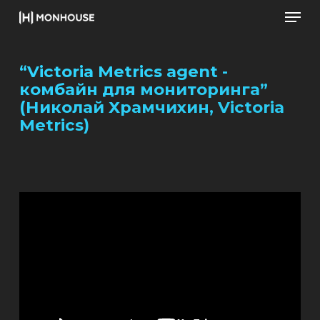
Men
Skip
to
Close
main
Men
“Victoria Metrics agent -
content
комбайн для мониторинга”
(Николай Храмчихин, Victoria
Metrics)